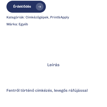
Érdeklődés
Kategóriák:
Címkézőgépek
,
Print&Apply
Márka:
Egyéb
Leírás
Fentről történő címkézés, levegős ráfújással