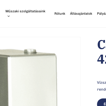
Műszaki szolgáltatásaink
Rólunk
Állásajánlatok
Pályá
C
áshoz
4
Vízsz
rend
É