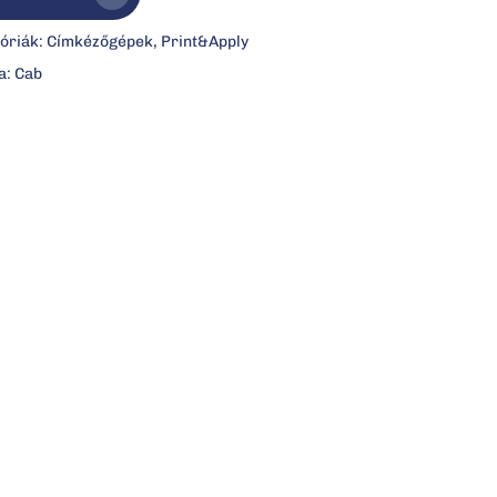
óriák:
Címkézőgépek
,
Print&Apply
a:
Cab