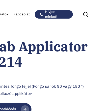
Hívjon
keresés
zatok
Kapcsolat
minket!
ab Applicator
214
intes forgó fejjel (Forgó sarok 90 vagy 180 °)
elkező applikátor
rdeklődés