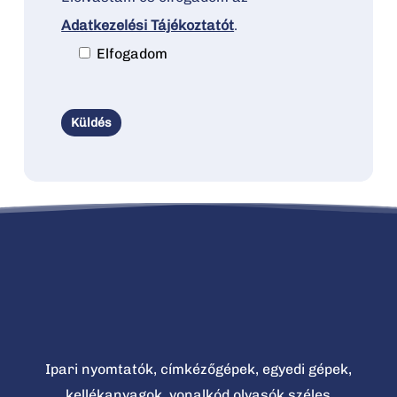
Adatkezelési Tájékoztatót
.
Elfogadom
Ipari nyomtatók, címkézőgépek, egyedi gépek,
kellékanyagok, vonalkód olvasók széles