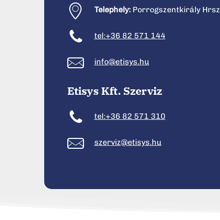
Telephely:
Porrogszentkirály Hrs
tel:+36 82 571 144
info@etisys.hu
Etisys
Kft.
Szerviz
tel:+36 82 571 310
szerviz@etisys.hu