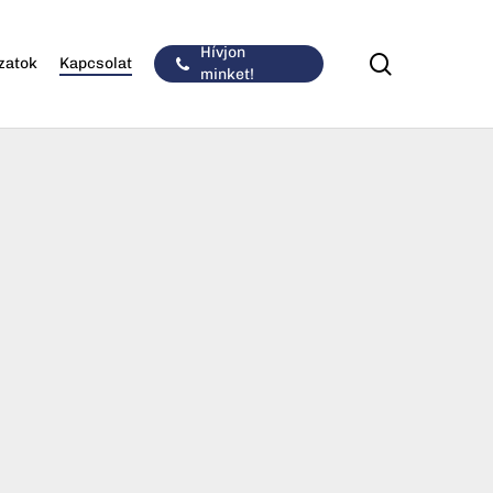
Hívjon
keresés
zatok
Kapcsolat
minket!