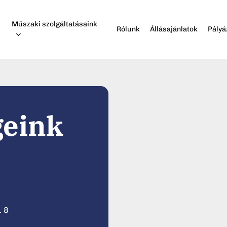
Műszaki szolgáltatásaink
Rólunk
Állásajánlatok
Pályá
áshoz
geink
. 8