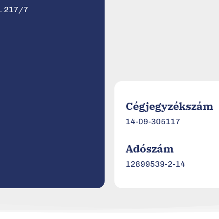
z. 217/7
Cégjegyzékszám
14-09-305117
Adószám
12899539-2-14