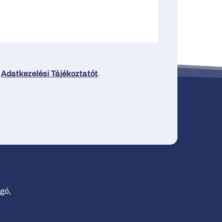
z
Adatkezelési Tájékoztatót
.
gó,