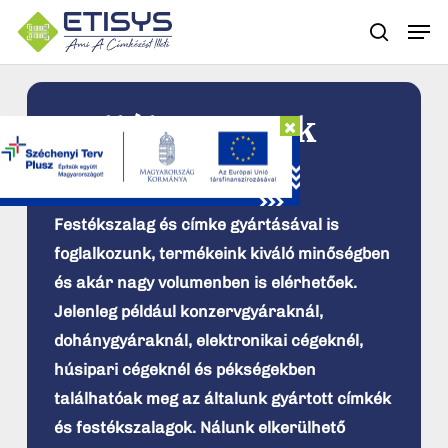
Skip
Men
to
keresé
main
content
Kellékanyagok
Festékszalag és címke gyártásával is
foglalkozunk, termékeink kiváló minőségben
és akár nagy volumenben is elérhetőek.
Jelenleg például konzervgyáraknál,
dohánygyáraknál, elektronikai cégeknél,
húsipari cégeknél és pékségekben
találhatóak meg az általunk gyártott címkék
és festékszalagok. Nálunk elkerülhető