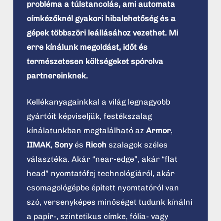
probléma a túlstancolás, ami automata
címkézőknél gyakori hibalehetőség és a
gépek többszöri leállásához vezethet. Mi
erre kínálunk megoldást, időt és
természetesen költségeket spórolva
partnereinknek.
Kellékanyagainkkal a világ legnagyobb
gyártóit képviseljük, festékszalag
kínálatunkban megtalálható az
Armor
,
IIMAK
,
Sony
és
Ricoh
szalagok széles
választéka. Akár “near-edge”, akár “flat
head” nyomtatófej technológiáról, akár
csomagológépbe épített nyomtatóról van
szó, versenyképes minőséget tudunk kínálni
a papír-, szintetikus címke, fólia- vagy