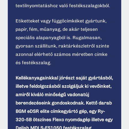
textilnyomtatáshoz való festékszalagokból.
Etiketteket vagy függőcímkéket gyártunk,
papír, fém, műanyag, de akár teljesen
speciális alapanyagból is. Rugalmasan,
gyorsan szállítunk, raktárkészletről szinte
azonnal elérhető számos méretben címke
és festékszalag.
Kellékanyagainkkal jórészt saját gyártásból,
illetve feldolgozásból szolgáljuk ki vevőinket,
amiről kiváló minőségű vadonatúj
berendezéseink gondoskodnak. Kettő darab
BGM eDSR elite címkegyártó gép, egy Ry-
320-5B ötszínes Flexo nyomdagép illetve egy
Delish MDLS-FS1050 festékszalag