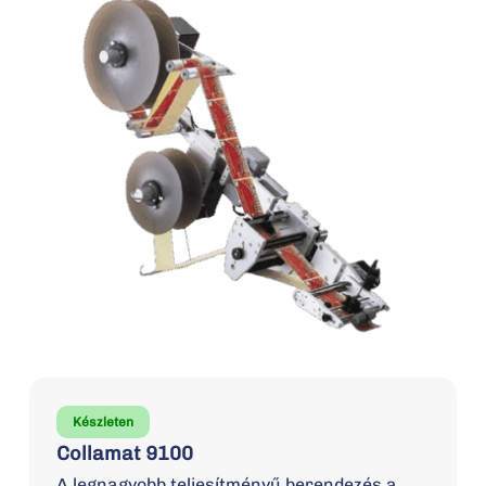
Készleten
Collamat 9100
A legnagyobb teljesítményű berendezés a