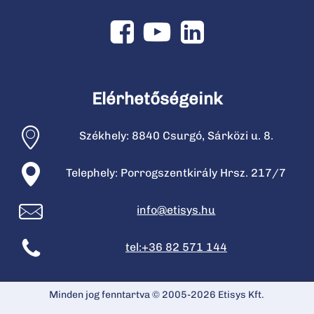
Elérhetőségeink
Székhely: 8840 Csurgó, Sárközi u. 8.
Telephely: Porrogszentkirály Hrsz. 217/7
info@etisys.hu
tel:+36 82 571 144
Minden jog fenntartva © 2005-2026 Etisys Kft.