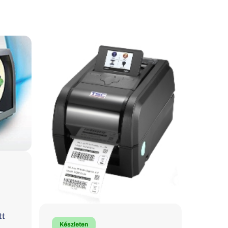
tt
Készleten