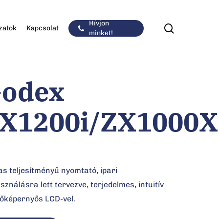
Hívjon
keresés
zatok
Kapcsolat
minket!
odex
X1200i/ZX1000X
s teljesítményű nyomtató, ipari
sználásra lett tervezve, terjedelmes, intuitív
tőképernyős LCD-vel.