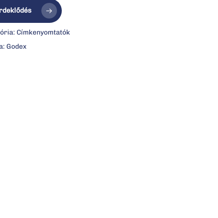
rdeklődés
ória:
Címkenyomtatók
a:
Godex