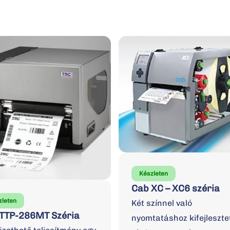
Készleten
Cab XC – XC6 széria
zleten
Két színnel való
 TTP-286MT Széria
nyomtatáshoz kifejleszte