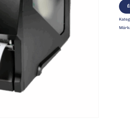
É
Kateg
Márk