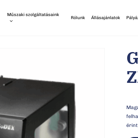
Műszaki szolgáltatásaink
Rólunk
Állásajánlatok
Pályá
G
áshoz
Z
Maga
felha
érin