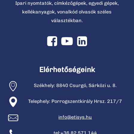
Ipari nyomtatók, címkézőgépek, egyedi gépek,
kellékanyagok, vonalkód olvasók széles
választékban.
Elérhetőségeink
Székhely: 8840 Csurgó, Sárközi u. 8.
Telephely: Porrogszentkirály Hrsz. 217/7
info@etisys.hu
tel:+36 82 571 144