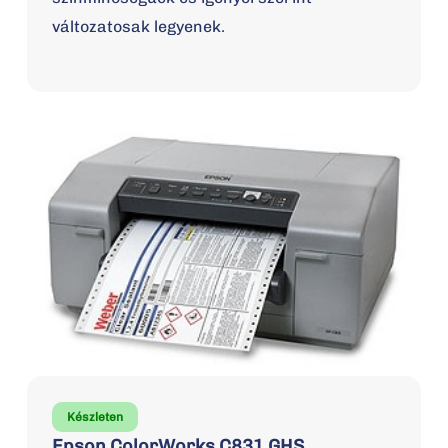
változatosak legyenek.
Készleten
Epson ColorWorks C831 GHS